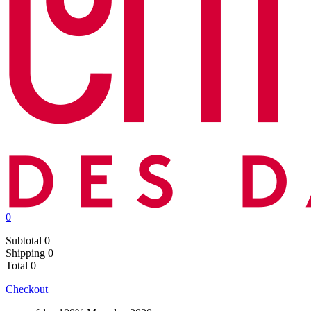
0
Subtotal
0
Shipping
0
Total
0
Checkout