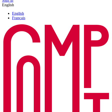
Sign in
English
English
Français