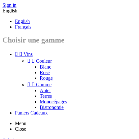
Sign in
English
English
Français
Choisir une gamme


Vins


Couleur
Blanc
Rosé
Rouge


Gamme
Autet
Terres
Monocépages
Bistronomie
Paniers Cadeaux
Menu
Close