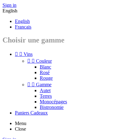
Sign in
English
English
Français
Choisir une gamme


Vins


Couleur
Blanc
Rosé
Rouge


Gamme
Autet
Terres
Monocépages
Bistronomie
Paniers Cadeaux
Menu
Close