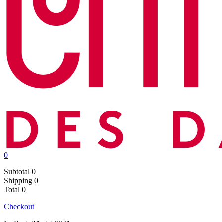
0
Subtotal
0
Shipping
0
Total
0
Checkout