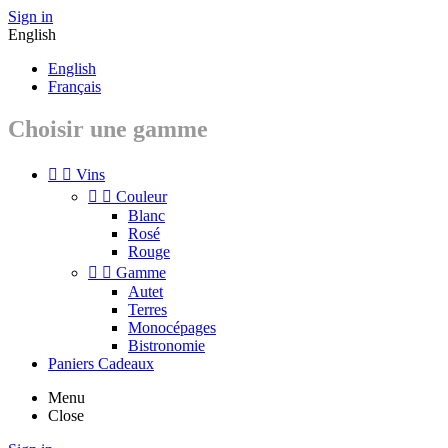
Sign in
English
English
Français
Choisir une gamme


Vins


Couleur
Blanc
Rosé
Rouge


Gamme
Autet
Terres
Monocépages
Bistronomie
Paniers Cadeaux
Menu
Close